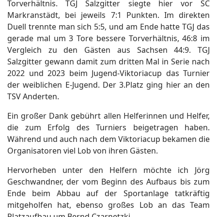
Torverhältnis. TGJ Salzgitter siegte hier vor SC
Markranstädt, bei jeweils 7:1 Punkten. Im direkten
Duell trennte man sich 5:5, und am Ende hatte TGJ das
gerade mal um 3 Tore bessere Torverhältnis, 46:8 im
Vergleich zu den Gästen aus Sachsen 44:9. TGJ
Salzgitter gewann damit zum dritten Mal in Serie nach
2022 und 2023 beim Jugend-Viktoriacup das Turnier
der weiblichen E-Jugend. Der 3.Platz ging hier an den
TSV Anderten.
Ein großer Dank gebührt allen Helferinnen und Helfer,
die zum Erfolg des Turniers beigetragen haben.
Während und auch nach dem Viktoriacup bekamen die
Organisatoren viel Lob von ihren Gästen.
Hervorheben unter den Helfern möchte ich Jörg
Geschwandner, der vom Beginn des Aufbaus bis zum
Ende beim Abbau auf der Sportanlage tatkräftig
mitgeholfen hat, ebenso großes Lob an das Team
Platzaufbau um Bernd Czarnetzki.