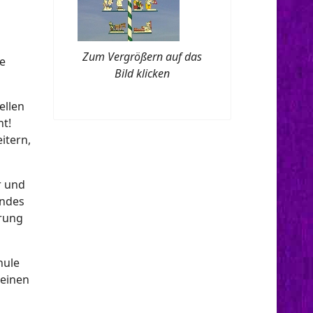
Zum Vergrößern auf das
ue
Bild klicken
ellen
ht!
itern,
r und
andes
erung
hule
 einen
m