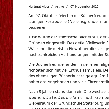
Hartmut Alder
Artikel
07. November 2022
Am 07. Oktober feierten die Bücherfreunde T
launigen Festrede ließ Vereinsgründerin und
passieren.
1996 wurde der städtische Bücherbus, der vi
Gründen eingestellt. Das gefiel Vielleserin
Während die meisten Einwohner dies als ge
nach zahlreichen Verhandlungen mit der St
Die Bücherfreunde fanden in der ehemalig
richteten sich mit viel Enthusiasmus ein. 
des ehemaligen Bücherbusses gelegt. Am 11
nahm das Angebot an und viele Ehrenamtlic
Nach 9 Jahren stand dann ein Ortswechsel 
weichen. Da hieß es die Ärmel hoch krempe
Giebelraum der Grundschule Steterburg um
Orientierungsstufe auf dem Gelände der G