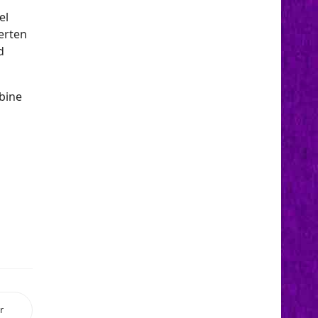
el
erten
d
bine
r