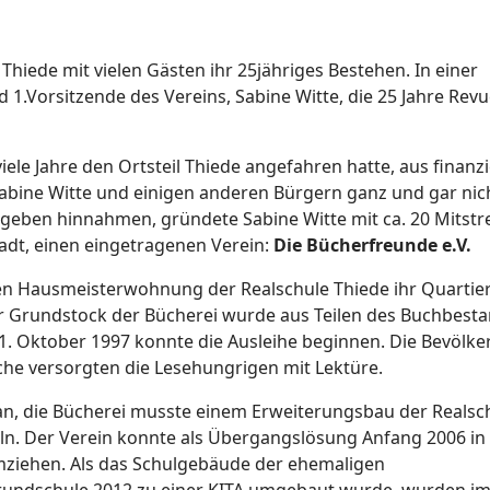
hiede mit vielen Gästen ihr 25jähriges Bestehen. In einer
 1.Vorsitzende des Vereins, Sabine Witte, die 25 Jahre Rev
ele Jahre den Ortsteil Thiede angefahren hatte, aus finanzi
 Sabine Witte und einigen anderen Bürgern ganz und gar nic
geben hinnahmen, gründete Sabine Witte mit ca. 20 Mitstre
adt, einen eingetragenen Verein:
Die Bücherfreunde e.V.
en Hausmeisterwohnung der Realschule Thiede ihr Quartie
Der Grundstock der Bücherei wurde aus Teilen des Buchbest
. Oktober 1997 konnte die Ausleihe beginnen. Die Bevölk
he versorgten die Lesehungrigen mit Lektüre.
an, die Bücherei musste einem Erweiterungsbau der Realsc
ln. Der Verein konnte als Übergangslösung Anfang 2006 in
ziehen. Als das Schulgebäude der ehemaligen
rundschule 2012 zu einer KITA umgebaut wurde, wurden i