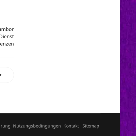
Jambor
 Dienst
denzen
r
ärung
Nutzungsbedingungen
Kontakt
Sitemap